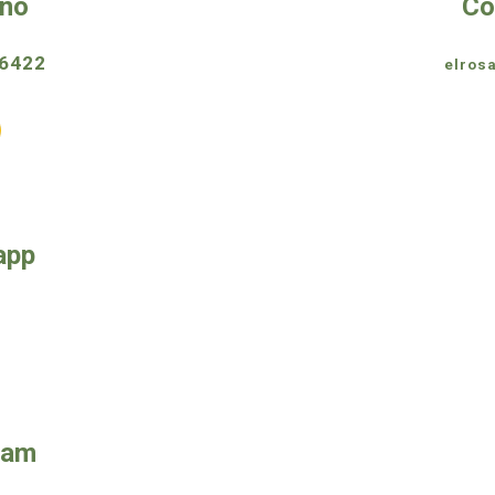
ono
Co
6422
elros
app
ram